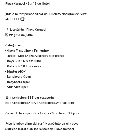
Playa Caracol - Surf Side Hotel
¡Inicia la temporada 2024 del Circuito Nacional de Surf! 
🌊🏄🏽‍♀️🏄🏽‍♂️🏆
📍 1ra válida - Playa Caracol
🗓️ 22 y 23 de junio
Categorías:
- Open Masculino y Femenino
- Juniors Sub 18 (Masculino y Femenino)
- Boys Sub 16 Masculino
- Girls Sub 16 Femenino
- Master (40+)
- Longboard Open
- Bodyboard Open
- SUP Surf Open
💲 Inscripción: $35 por categoría
📧 Inscripciones: aps.inscripciones@gmail.com
Cierre de Inscripciones Jueves 20 de Junio, 12 p.m.
¡Vive la adrenalina del surf! Hospédate en el nuevo 
Surfside Hotel o en los rentals de Playa Caracol.