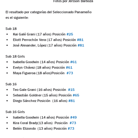
Fotos por Jersson Barboza
El resultado por categorías del Seleccionado Panameño 
es el siguiente:
Sub 18 
Kai Galé Grani (17 años) Posición 
#25
Eliott Perrochón Vera (17 años) Posición 
#81
José Alexander, López (17 años) Posición 
#81
Sub 18 Girls
Isabella Goodwin (14 años) Posición 
#61
Evelyn Chávez (18 años) Posición 
#61
Maya Figueroa (18 años)Posición  
#73
Sub 16
Teo Gale Grani (16 años) Posición  
#15
Sebastián Goldner (15 años) Posición 
#65
Diego Sánchez Posición  (16 años) 
#81
Sub 16 Girls
Isabella Goodwin (14 años) Posición 
#49
Kira Coral Brady(13 años)  Posición  
#73
Belén Elizondo  (13 años) Posición 
#73