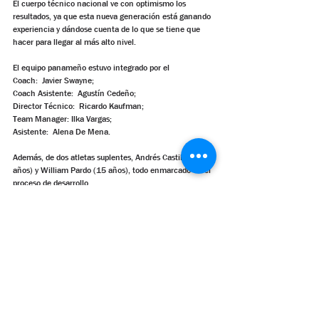
El cuerpo técnico nacional ve con optimismo los 
resultados, ya que esta nueva generación está ganando 
experiencia y dándose cuenta de lo que se tiene que 
hacer para llegar al más alto nivel.
El equipo panameño estuvo integrado por el 
Coach:  Javier Swayne;
Coach Asistente:  Agustín Cedeño;
Director Técnico:  Ricardo Kaufman;
Team Manager: Ilka Vargas;
Asistente:  Alena De Mena.
Además, de dos atletas suplentes, Andrés Castillero (14 
años) y William Pardo (15 años), todo enmarcado en el 
proceso de desarrollo.
surf panama
Alto Rendimiento
talentos panameños
Américas ISA 2022
Mundial de Surf Junior 2022
selección panameña de surf