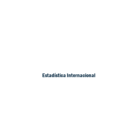
Campeón Nacional
Jr
1x Sub
Campeón Nacional
Open
Estadística Internacional
1x Sub
Campeón Centroa
mericano
Categoría Jr.