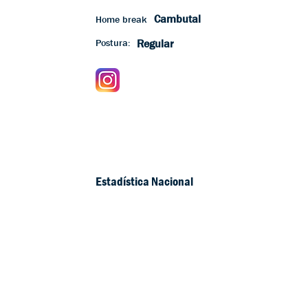
Cambutal
Home break
Postura:
Regular
Estadística Nacional
1 x
Campeón Nacional
Jr
1 x Sub