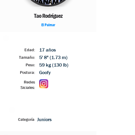
Tao Rodríguez
El Palmar
17 años
Edad:
5' 8" (1.73 m)
Tamaño:
59 kg (130 lb)
Peso:
Goofy
Postura:
Redes
Siciales:
Juniors
Categoría