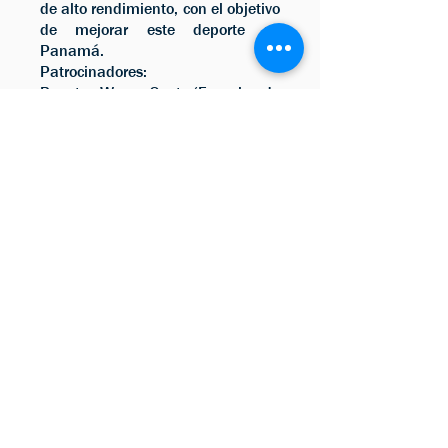
de alto rendimiento, con el objetivo
de mejorar este deporte en
Panamá.
Patrocinadores:
Popote Wave Spot (Escuela de
surf)
RIVERSEA surfboards (Tablas de
surf)
Estadística Nacional
DISCOVERING SURFING
TALENTS / SUB
CAMPEÓN CATEGORIA
SUB-18 / AÑO 2014 /
PANAMÁ
Estadística Internacional