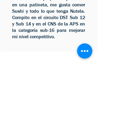
en una patineta, me gusta comer
Sushi y todo lo que tenga Nutela.
Compito en el circuito DST Sub 12
y Sub 14 y en el CNS de la APS en
la categoría sub-16 para mejorar
mi nivel competitivo.
Estadística Nacional
Campeón Sub 8 - 2016
Circuito DST
Sub Campeon sub -10 -
2017 y 2018
4 lugar Sub 12 en el 2017
y 2018 Circuito DST.
Estadística Internacional